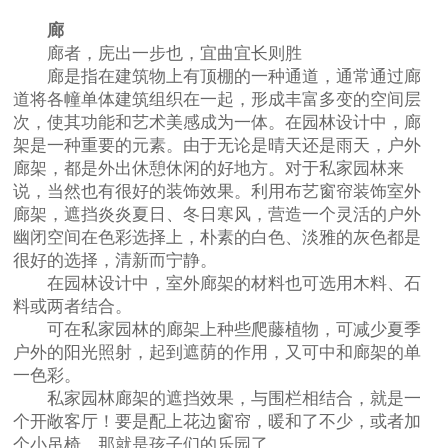
廊
廊者，庑出一步也，宜曲宜长则胜
廊是指在建筑物上有顶棚的一种通道，通常通过廊
道将各幢单体建筑组织在一起，形成丰富多变的空间层
次，使其功能和艺术美感成为一体。在园林设计中，廊
架是一种重要的元素。由于无论是晴天还是雨天，户外
廊架，都是外出休憩休闲的好地方。对于私家园林来
说，当然也有很好的装饰效果。利用布艺窗帘装饰室外
廊架，遮挡炎炎夏日、冬日寒风，营造一个灵活的户外
幽闭空间在色彩选择上，朴素的白色、淡雅的灰色都是
很好的选择，清新而宁静。
在园林设计中，室外廊架的材料也可选用木料、石
料或两者结合。
可在私家园林的廊架上种些爬藤植物，可减少夏季
户外的阳光照射，起到遮荫的作用，又可中和廊架的单
一色彩。
私家园林廊架的遮挡效果，与围栏相结合，就是一
个开敞客厅！要是配上花边窗帘，暖和了不少，或者加
个小吊椅，那就是孩子们的乐园了。