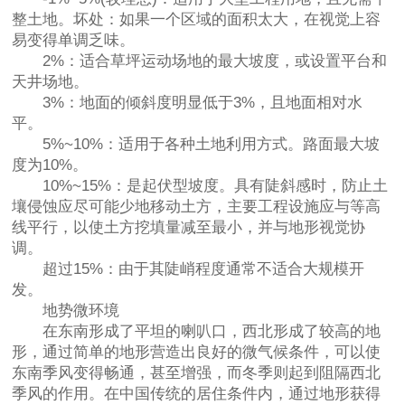
整土地。坏处：如果一个区域的面积太大，在视觉上容
易变得单调乏味。
2%：适合草坪运动场地的最大坡度，或设置平台和
天井场地。
3%：地面的倾斜度明显低于3%，且地面相对水
平。
5%~10%：适用于各种土地利用方式。路面最大坡
度为10%。
10%~15%：是起伏型坡度。具有陡斜感时，防止土
壤侵蚀应尽可能少地移动土方，主要工程设施应与等高
线平行，以使土方挖填量减至最小，并与地形视觉协
调。
超过15%：由于其陡峭程度通常不适合大规模开
发。
地势微环境
在东南形成了平坦的喇叭口，西北形成了较高的地
形，通过简单的地形营造出良好的微气候条件，可以使
东南季风变得畅通，甚至增强，而冬季则起到阻隔西北
季风的作用。在中国传统的居住条件内，通过地形获得