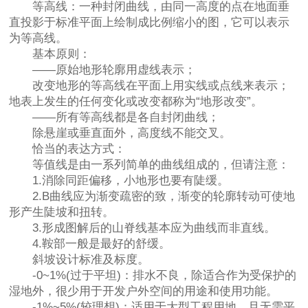
等高线：一种封闭曲线，由同一高度的点在地面垂
直投影于标准平面上绘制成比例缩小的图，它可以表示
为等高线。
基本原则：
——原始地形轮廓用虚线表示；
改变地形的等高线在平面上用实线或点线来表示；
地表上发生的任何变化或改变都称为“地形改变”。
——所有等高线都是各自封闭曲线；
除悬崖或垂直面外，高度线不能交叉。
恰当的表达方式：
等值线是由一系列简单的曲线组成的，但请注意：
1.消除同距偏移，小地形也要有陡缓。
2.B曲线应为渐变疏密的致，渐变的轮廓转动可使地
形产生陡坡和扭转。
3.形成图解后的山脊线基本应为曲线而非直线。
4.鞍部一般是最好的舒缓。
斜坡设计标准及标度。
-0~1%(过于平坦)：排水不良，除适合作为受保护的
湿地外，很少用于开发户外空间的用途和使用功能。
-1%~5%(较理想)：适用于大型工程用地，且无需平