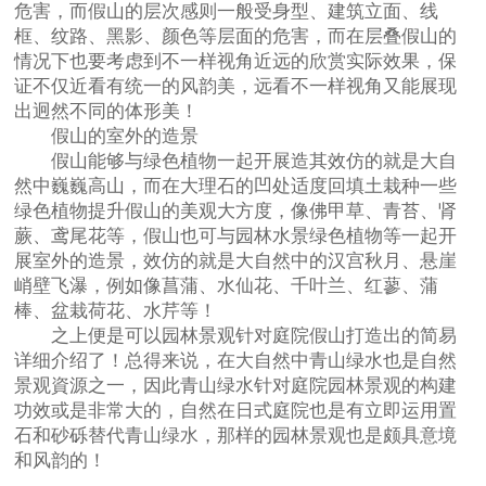
危害，而假山的层次感则一般受身型、建筑立面、线
框、纹路、黑影、颜色等层面的危害，而在层叠假山的
情况下也要考虑到不一样视角近远的欣赏实际效果，保
证不仅近看有统一的风韵美，远看不一样视角又能展现
出迥然不同的体形美！
假山的室外的造景
假山能够与绿色植物一起开展造其效仿的就是大自
然中巍巍高山，而在大理石的凹处适度回填土栽种一些
绿色植物提升假山的美观大方度，像佛甲草、青苔、肾
蕨、鸢尾花等，假山也可与园林水景绿色植物等一起开
展室外的造景，效仿的就是大自然中的汉宫秋月、悬崖
峭壁飞瀑，例如像菖蒲、水仙花、千叶兰、红蓼、蒲
棒、盆栽荷花、水芹等！
之上便是可以园林景观针对庭院假山打造出的简易
详细介绍了！总得来说，在大自然中青山绿水也是自然
景观資源之一，因此青山绿水针对庭院园林景观的构建
功效或是非常大的，自然在日式庭院也是有立即运用置
石和砂砾替代青山绿水，那样的园林景观也是颇具意境
和风韵的！