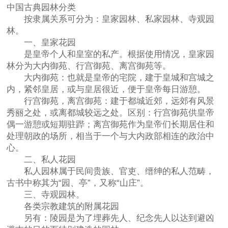
中国古典园林分类
按隶属关系可分为：皇家园林、私家园林、寺观园
林。
一、皇家花园
是皇帝个人和皇室的私产。根据使用情况，皇家园
林分为大内御苑、行宫御苑、离宫御苑等。
大内御苑：也就是皇帝的宅院，建于皇城和宫城之
内，紧邻皇居，或与皇居很近，便于皇帝每日游憩。
行宫御苑，离宫御苑：建于都城近郊，远郊有风景
秀丽之处，或离都城较远之处。区别：行宫御苑供皇帝
偶一游憩或短期驻跸；离宫御苑作为皇帝们长期居住和
处理朝政的场所，相当于一个与大内政部相连的政治中
心。
二、私人花园
私人园林属于民间贵族、官吏、缙绅的私人范畴，
古书中称其为“园、亭”，又称“山庄”。
三、寺观园林。
各类宗教建筑的附属花园
另有：陵园是为了埋葬先人、纪念先人以达到避凶