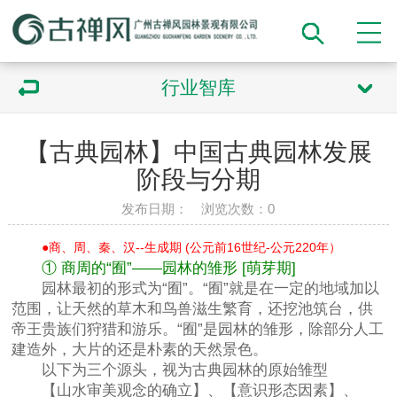
行业智库
【古典园林】中国古典园林发展
阶段与分期
发布日期： 浏览次数：
0
●商、周、秦、汉--生成期 (公元前16世纪-公元220年）
① 商周的“囿”——园林的雏形 [萌芽期]
园林最初的形式为“囿”。“囿”就是在一定的地域加以
范围，让天然的草木和鸟兽滋生繁育，还挖池筑台，供
帝王贵族们狩猎和游乐。“囿”是园林的雏形，除部分人工
建造外，大片的还是朴素的天然景色。
以下为三个源头，视为古典园林的原始雏型
【山水审美观念的确立】、【意识形态因素】、