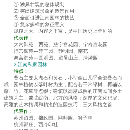
① 独具壮观的总体规划
② 突出建筑形象的造景作用
③ 全面引进江南园林的技艺
④ 复杂多样的象征意义
规模之大、内容之丰富，是中国历史上罕见的
代表作：
大内御苑---西苑、慈宁宫花园、宁寿宫花园
行宫御苑---静宜园、静明园、南苑
离宫御苑---圆明园、避暑山庄、清漪园
2.江南私家园林
特点：
叠石主要太湖石和黄石，小型假山几乎全部叠石而
成；园林植物以落叶树为主，配合若干常绿树，再辅以
藤、竹、花草等点缀；建筑以高度成熟的江南民间乡土
建筑为主，兼驻皖南、北方的风格；深厚的文化积淀、
高雅的艺术格调和精湛的造园技巧，三大风格之首
代表作：
苏州留园、拙政园、网师园、狮子林
杭州郭庄、西冷印社