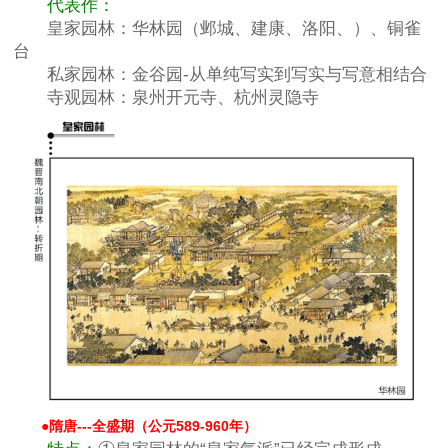
代表作：
皇家园林：华林园（邺城、建康、洛阳、）、铜雀
台
私家园林：金谷园-从单纯写实到写实与写意相结合
寺观园林：泉州开元寺、杭州灵隐寺
●
隋唐---全盛期（公元589-960年）