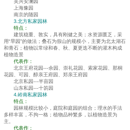
吴兴安澜园
上海豫园
南京的随园
3.北方私家园林
特点：
建筑稳重、敦实，具有刚健之美；水资源匮乏，采
用“旱园”的做法；叠石为假山的规模小，主要为北太湖石
和青石；植物以常绿和春、秋、夏更迭不断的灌木构成
植物造景
代表作：
北京王府花园---余园、崇礼花园、索家花园、那桐
花园、可园、醇亲王府园、郑亲王府园
北京私园---半亩园
山东私园---十笏园
4.岭南私家园林
特点：
园林规模比较小，庭院和庭园的组合；理水的手法
多样丰富，不拘一格；植物品种繁多，以植物造景为
主。
代表作：