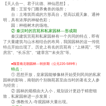
【天人合一、君子比德、神仙思想】。
囿：王室专门圈养禽兽的场所；
台：土堆筑而成的方形高台，登高以观天象、通神
明，具有浓厚的神秘色彩；
园：种植树木的场地。
② 秦汉时的宫苑和私家园林---形成期
秦汉建筑宫苑和私家园林有一个共同的特点，即有
了大量建筑与山水相结合的布局，我国园林的这一传统
特点开始出现了。历史上有名的宫苑有：“上林苑”、“阿
房宫”、“长乐宫”、“建章宫”“未央宫”等。
●
魏晋南北朝园林---转折期（公元220-589年）
特点：
① 思想开放，皇家园能够像林开始受到民间的私家
园林的影响，南朝的个别御苑甚至由当时的著名文人参
与经营；
② 园林的规模由大入小，规划设计更趋于精密细
致，私家园林进一步发展；
③ 佛教传入-寺观园林大量出现。