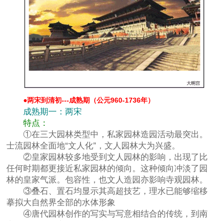
●
两宋到清初---成熟期（公元960-1736年）
成熟期一：两宋
特点：
①在三大园林类型中，私家园林造园活动最突出。
士流园林全面地“文人化”，文人园林大为兴盛。
②皇家园林较多地受到文人园林的影响，出现了比
任何时期都更接近私家园林的倾向。这种倾向冲淡了园
林的皇家气派。包容性，也文人造园亦影响寺观园林。
③叠石、置石均显示其高超技艺，理水已能够缩移
摹拟大自然界全部的水体形象
④唐代园林创作的写实与写意相结合的传统，到南