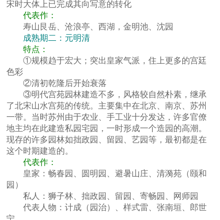
宋时大体上已完成其向写意的转化
代表作：
寿山艮岳、沧浪亭、西湖，金明池、沈园
成熟期二：元明清
特点：
①规模趋于宏大；突出皇家气派，住上更多的宫廷
色彩
②清初乾隆后开始衰落
③明代宫苑园林建造不多，风格较自然朴素，继承
了北宋山水宫苑的传统。主要集中在北京、南京、苏州
一带。当时苏州由于农业、手工业十分发达，许多官僚
地主均在此建造私园宅园，一时形成一个造园的高潮。
现存的许多园林如拙政园、留园、艺园等，最初都是在
这个时期建造的。
代表作：
皇家：畅春园、圆明园、避暑山庄、清漪苑（颐和
园）
私人：狮子林、拙政园、留园、寄畅园、网师园
代表人物：计成（园治）、样式雷、张南垣、郎世
宁