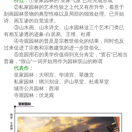
特点：
①皇家园林的“皇家气派”已经完成形成
②私家园林的艺术性较之上代又有所升华，着意于
刻画园林景物的典型性格以及局部的细致处理。已开始
诗、画互渗的自觉追求。
③山水画、山水诗文、山水园林这三个艺术门类已
有相互渗透的迹象-白居易、王维、杜甫
④寺观园林的普及是宗教世俗化的结果，同时也反
过来促进了宗教和宗教建筑的进一步世俗化。
⑤造园用石的美学价值得到充分肯定，“置石”已相当
普遍，“假山”一词开始用作为园林筑山的称谓
代表作：
皇家园林：大明宫、华清宫、翠微宫
私家园林：辋川别业、庐山草堂、杜甫草堂
城市公共园林：西湖
寺观园林：伏龙观