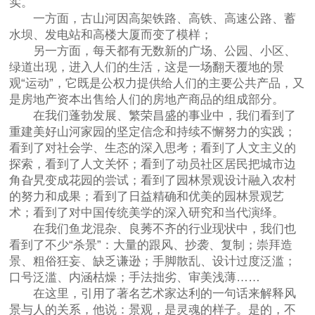
实。
一方面，古山河因高架铁路、高铁、高速公路、蓄
水坝、发电站和高楼大厦而变了模样；
另一方面，每天都有无数新的广场、公园、小区、
绿道出现，进入人们的生活，这是一场翻天覆地的景
观“运动”，它既是公权力提供给人们的主要公共产品，又
是房地产资本出售给人们的房地产商品的组成部分。
在我们蓬勃发展、繁荣昌盛的事业中，我们看到了
重建美好山河家园的坚定信念和持续不懈努力的实践；
看到了对社会学、生态的深入思考；看到了人文主义的
探索，看到了人文关怀；看到了动员社区居民把城市边
角旮旯变成花园的尝试；看到了园林景观设计融入农村
的努力和成果；看到了日益精确和优美的园林景观艺
术；看到了对中国传统美学的深入研究和当代演绎。
在我们鱼龙混杂、良莠不齐的行业现状中，我们也
看到了不少“杀景”：大量的跟风、抄袭、复制；崇拜造
景、粗俗狂妄、缺乏谦逊；手脚散乱、设计过度泛滥；
口号泛滥、内涵枯燥；手法拙劣、审美浅薄……
在这里，引用了著名艺术家达利的一句话来解释风
景与人的关系，他说：景观，是灵魂的样子。是的，不