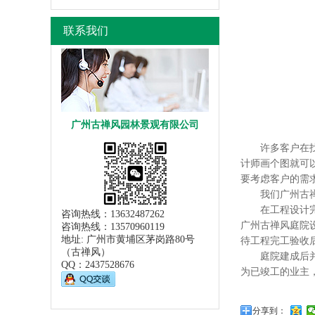
联系我们
广州古禅风园林景观有限公司
许多客户在找广
计师画个图就可
要考虑客户的需
我们广州古禅风
在工程设计完成
咨询热线：13632487262
广州古禅风庭院
咨询热线：13570960119
地址: 广州市黄埔区茅岗路80号
待工程完工验收
（古禅风）
庭院建成后并没
QQ：
2437528676
为已竣工的业主
分享到：