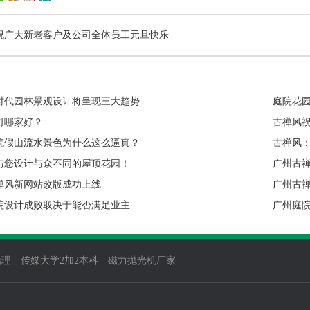
祝广大新老客户及公司全体员工元旦快乐
时代园林景观设计将呈现三大趋势
庭院花
司哪家好？
古禅风
院假山流水景色为什么这么逼真？
古禅风
与您设计与众不同的屋顶花园！
广州古
禅风新网站改版成功上线
广州古
院设计成败取决于能否满足业主
广州庭
治理
传媒大学2加2本科
磁力抛光机厂家