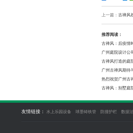
上一篇：
古禅风
推荐阅读：
古禅风：后疫情
广州庭院设计公
古禅风打造的庭
广州古禅风期待
热烈祝贺广州古
古禅风：别墅庭
友情链接：
水上乐园设备
球墨铸铁管
防撞护栏
数据