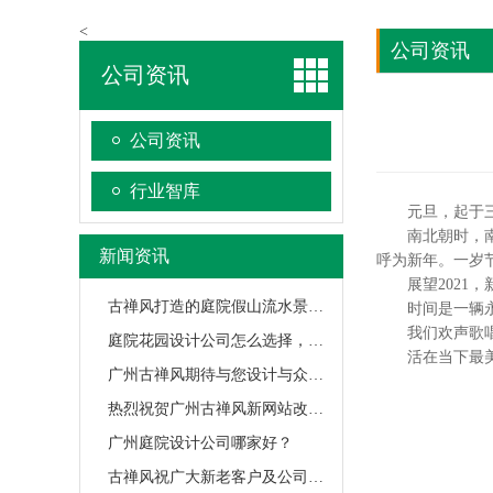
<
公司资讯
公司资讯
公司资讯
行业智库
元旦，起于三皇
南北朝时，南朝
新闻资讯
呼为新年。一岁节
展望2021，
古禅风打造的庭院假山流水景色为什么这么逼真？
时间是一辆永不
我们欢声歌唱，
庭院花园设计公司怎么选择，记住这三点!
活在当下最美的
广州古禅风期待与您设计与众不同的屋顶花园！
热烈祝贺广州古禅风新网站改版成功上线
广州庭院设计公司哪家好？
古禅风祝广大新老客户及公司全体员工元旦快乐