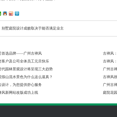
：别墅庭院设计成败取决于能否满足业主
司首选品牌——广州古禅风
古禅风
老客户及公司全体员工元旦快乐
古禅风
时代园林景观设计将呈现三大趋势
广州古
院假山流水景色为什么这么逼真？
古禅风
位设计，为您提供舒心服务
广州古
禅风新网站改版成功上线
庭院花