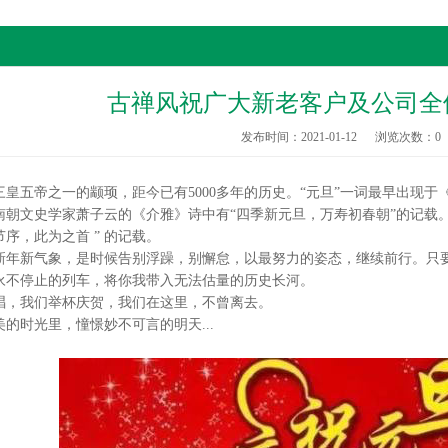
古禅风祝广大新老客户及公司全
发布时间：2021-01-12
浏览次数：
0
五帝之一的颛顼，距今已有5000多年的历史。“元旦”一词最早出现于
文史学家萧子云的《介雅》诗中有“四季新元旦，万寿初春朝”的记载。
序，此为之首 ” 的记载。
新年新气象，是时候告别浮躁，别懈怠，以最努力的姿态，继续前行。只
停止的列车，将你我带入无法估量的历史长河。
我们举杯庆贺，我们在这里，不曾离去。
时光里，憧憬妙不可言的明天...