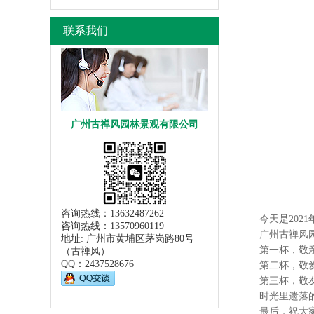
联系我们
广州古禅风园林景观有限公司
咨询热线：13632487262
今天是2021
咨询热线：13570960119
广州古禅风园林
地址: 广州市黄埔区茅岗路80号
第一杯，敬亲
（古禅风）
QQ：
2437528676
第二杯，敬爱
第三杯，敬友
时光里遗落的那
最后，祝大家