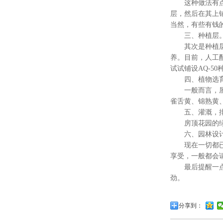
这种做法有点专
层，然后在其上铺
当然，有些有钱
三、种植层
其次是种植层，
养。目前，人工配
试试铺设AQ-5
四、植物选
一般而言，屋顶
雀舌黄、锦熟黄
五、灌溉，排
房顶花园的绿植
六、园林设
现在一切都已准
享受，一般都会
最后提醒一点，
劲。
分享到：