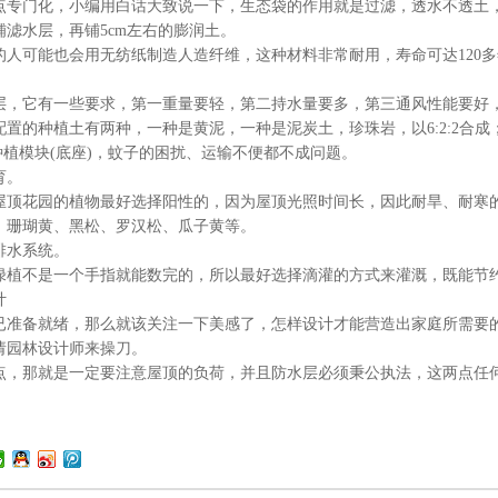
门化，小编用白话大致说一下，生态袋的作用就是过滤，透水不透土，而
滤水层，再铺5cm左右的膨润土。
的人可能也会用无纺纸制造人造纤维，这种材料非常耐用，寿命可达120多
。
它有一些要求，第一重量要轻，第二持水量要多，第三通风性能要好，
置的种植土有两种，一种是黄泥，一种是泥炭土，珍珠岩，以6:2:2合成；
0种植模块(底座)，蚊子的困扰、运输不便都不成问题。
育。
花园的植物最好选择阳性的，因为屋顶光照时间长，因此耐旱、耐寒的
、珊瑚黄、黑松、罗汉松、瓜子黄等。
水系统。
不是一个手指就能数完的，所以最好选择滴灌的方式来灌溉，既能节约
计
备就绪，那么就该关注一下美感了，怎样设计才能营造出家庭所需要的
请园林设计师来操刀。
那就是一定要注意屋顶的负荷，并且防水层必须秉公执法，这两点任何