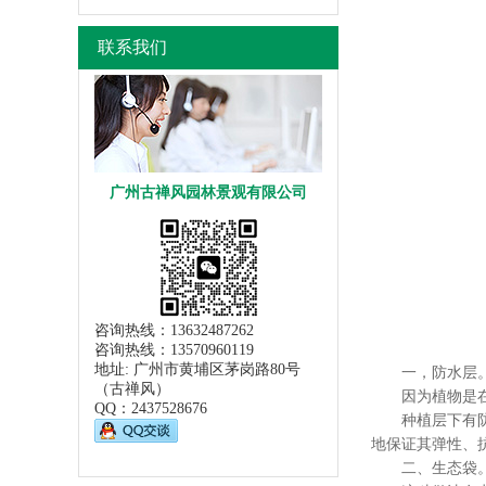
联系我们
广州古禅风园林景观有限公司
咨询热线：13632487262
咨询热线：13570960119
地址: 广州市黄埔区茅岗路80号
一，防水层
（古禅风）
因为植物是在屋
QQ：
2437528676
种植层下有防水
地保证其弹性、
二、生态袋