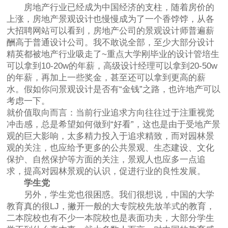
房地产行业已经成为中国经济的支柱，随着房价的
上涨，房地产景观设计也慢慢成为了一个香饽饽，从各
大招聘网站可以看到，房地产公司的景观设计师普遍薪
酬高于普通设计公司。我不敢说全部，至少大部分设计
精英都被地产行业吸走了~重点大学刚毕业的设计管培生
可以拿到10-20w的年薪，高级设计经理可以拿到20-50w
的年薪，再加上一些奖金，甚至还可以拿到更高的薪
水。假如你问景观设计是否有“金钱”之路，也许地产可以
考虑一下。
就价值取向而言：当前行业追求方向往往过于注重视觉
冲击感，总是希望如何做到“好看”，这也是由于受地产景
观的巨大影响，太多精力投入于追求精致，而对园林景
观的关注，也应给予更多的公共景观、生态建设、文化
保护、自然保护等方面的关注，景观人也应多一点追
求，提高对园林景观的认识，促进行业的良性发展。
学生党
另外，学生党也很困惑。我们很想说，中国的大学
教育真的很LJ，撇开一般的大专院校先放羊式的教育，
二本院校也有不少一本院校也是表面功夫，大部分学生