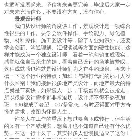
也逐渐发展起来。坚信将来会更完美，毕业后大家一定
对未来充满信心，不要没有方向，没有信心。
景观设计师
我们从设计师的角度谈工作，景观设计是一项综合
性很强的工作。要学会软件操作、手绘能力、绿化植
物、材料操作、施工图设计等，除了专业知识外，还要
学会创新、沟通理解、汇报演说等方面的硬性技能，这
样才能成为一个独立设计师。看着一笔勾销变成现实，
感觉就像自己亲生的娃，看着自己设计的场地被赞叹，
这种成就感也许就是设计师们为之奋斗的源泉。再来吐
槽一下这个行业的特点：加班！与敲打代码的那群人没
什么区别！我们接触很多地产类设计，而地产最大的特
点就是节奏快，如果慢人一步，市场蛋糕就会被抢走，
所以很多设计需求都非常迫切，设计师不得不熬夜加
班。996都成了奢望，007是常态...有时还得面对甲方奇
怪的需求，改图为怀疑人生...
许多人在工作的重压下想过要离职或转行，但生活
的又有一个严酷现实，想离开也不知道自己还有什么优
势，在这一行干久了，其实很多人也慢慢适应了这份工