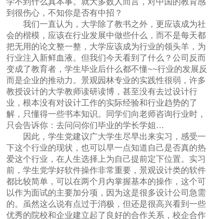
学不到什么真本事。就大多数人而言，对中国的教育感
到很伤心，不知你是否有中招？
我们一直认为，大学除了教书之外，更应该成为社
会的楷模，应该在行业发展中做些什么，而不是每天都
把无用的论文整一整，大学应该成为行业的领头羊，为
行业注入新鲜血液。但我们今天看到了什么？公司反而
变成了教育者，学生毕业后什么都不懂~~行业的发展反
而是企业的推动力。景观园林专业的实践性很弱，许多
教授设计的大学教师读研读博，甚至没有去过设计行
业，根本没有对设计工作的实际经验和行业趋势的了
解，只懂得一些书本知识。同学们向老师咨询行业时，
只会告诉你：去问问你们毕业的学长学姐…
因此，学生党建议广大学生尽早出来实习，感受一
下这个行业的现状，也可以早一点知道自己是否真的热
爱这个行业，在人生选择上为自己提前定下位置。实习
前，学生党学好软件操作非常重要，景观设计类的软件
都比较简单，可以在两个月内掌握基本的操作，这个可
以作为面试的主要加分项，因为这是很多设计公司急需
的。虽然这么说有点过于消极，但还是很高兴看到一些
优秀的院校和企业建立起了良好的合作关系，校企合作