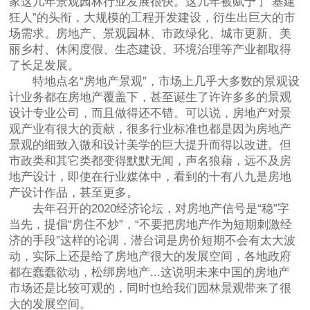
家这几年景观园林行业发展很快。这几年被赋予了“基建
狂人”的头衔，大规模的工程开发建设，衍生出巨大的市
场需求。房地产、景观园林、市政绿化、城市更新、美
丽乡村、休闲度假、生态建设、环境治理等产业都取得
了长足发展。
特地点名“房地产景观”，市场上几乎大多数的景观设
计业务都在房地产覆盖下，甚至诞生了许许多多的景观
设计专业公司，而且做得还不错。可以说，房地产对景
观产业有很大的贡献，很多行业标准也都是因为房地产
景观的细致入微和设计美学的巨大提升而得以改进。但
市政类和其它类都变得默默无闻，声名狼藉，远不及房
地产设计，即使在行业媒体中，看到的十有八九是房地
产设计作品，甚至更多。
去年召开的2020经济论坛，对房地产信号是“稳”字
当先，提倡“房住不炒”，“不要把房地产作为短期刺激经
济的手段”这样的论调，潜台词是房价短期不会有太大波
动，实际上还是给了房地产很大的发展空间，各地政府
都在蠢蠢欲动，松绑房地产...这说明未来中国的房地产
市场还是比较可观的，同时也给我们园林景观带来了很
大的发展空间。