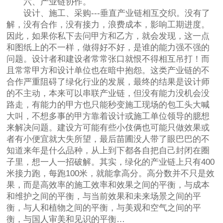
六、产业链协作。
设计、施工、采购---垂直产业链相互交织。没有了
解，没有合作，没有接力，浪费成本，影响工期进度。
因此，如果你私下去问甲方和乙方，就会发现，这一点
和图纸上的不一样，做得好不好，是谁的能力强不强的
问题。设计者和建设者常常张口就恨不得相互吊打！而
且常常甲方和设计单位也在暗中抱怨。这类产业链的不
合作严重阻碍了绿化行业的发展，最终的结果是设计师
的不主动，本来可以串联产业链，但没有能力没机会没
路走，有能力的甲方也只能秒变施工现场的包工头大喊
大叫，不想多事的甲方靠着设计或施工单位领导的臆想
来解决问题。建设方可能有些小伎俩也可能只做效果或
者有小便宜就大失所望，最后苗圃没人带了眼巴巴的不
知道来年是什么品种，从上到下都各自把自己封闭在圈
子里，想一人一招破解。其实，绿化的产业链上只有400
米接力跑，每跑100米，就能拿高分。高分数并不只是效
果，而是高效率的施工效率和效果之间的平衡，与成本
和维护之间的平衡，与当前效果和未来场景之间的平
衡，与人和植物之间的平衡，与美观和空气之间的平
衡，与国人审美和见识的平衡…