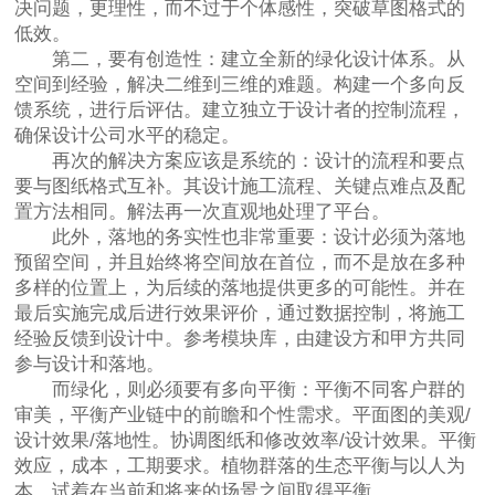
决问题，更理性，而不过于个体感性，突破草图格式的
低效。
第二，要有创造性：建立全新的绿化设计体系。从
空间到经验，解决二维到三维的难题。构建一个多向反
馈系统，进行后评估。建立独立于设计者的控制流程，
确保设计公司水平的稳定。
再次的解决方案应该是系统的：设计的流程和要点
要与图纸格式互补。其设计施工流程、关键点难点及配
置方法相同。解法再一次直观地处理了平台。
此外，落地的务实性也非常重要：设计必须为落地
预留空间，并且始终将空间放在首位，而不是放在多种
多样的位置上，为后续的落地提供更多的可能性。并在
最后实施完成后进行效果评价，通过数据控制，将施工
经验反馈到设计中。参考模块库，由建设方和甲方共同
参与设计和落地。
而绿化，则必须要有多向平衡：平衡不同客户群的
审美，平衡产业链中的前瞻和个性需求。平面图的美观/
设计效果/落地性。协调图纸和修改效率/设计效果。平衡
效应，成本，工期要求。植物群落的生态平衡与以人为
本。试着在当前和将来的场景之间取得平衡。