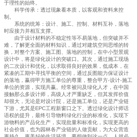
于理性的始终。
科学传承：透过现象看本质，以客观和资料来控
制。
系统的统筹：设计、施工、控制、材料互补，落地
时应接力并相互支撑。
由于设计材料的不稳定性等不易落地，但突破并不
难，了解更全面的材料知识，通过对建筑空间思维的转
换，对整个方案、施工图、落地的控制，在中小型景观
设计中，将是绿化设计的突破口。其次，通过施工现场
的二次设计和优化，以求取得良好的效果，低成本，在
紧凑的工期中寻找平衡的空间，通过反图能力保证设计
的落地，赢得甲方施工单位的尊重，整合甲方-设计-施工
单位的资源，实现共赢。经常被问及绿化人才，在中国
接触那么多设计师，高级人才严重缺乏，但其发挥价值
却很大，无论是对设计院，还是施工单位，还是产业链
下游，尤其是EPC工程新窗口之下。透过绿化设计师话
语权的提升，最终引导物料绿化行业的标准化，实现下
游物料的产品化生产，实现批量和标准化，实现更高的
社会价值，也为园林各产业链的人做贡献，为大众营造
更持久、更美好的生活环境。要想做到这一点，人就必