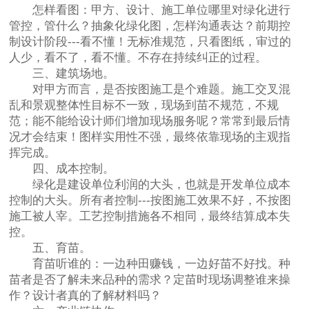
怎样看图：甲方、设计、施工单位哪里对绿化进行
管控，管什么？抽象化绿化图，怎样沟通表达？前期控
制设计阶段---看不懂！无标准规范，只看图纸，审过的
人少，看不了，看不懂。不存在持续纠正的过程。
三、建筑场地。
对甲方而言，是否按图施工是个难题。施工交叉混
乱和景观整体性目标不一致，现场到苗不规范，不规
范；能不能给设计师们增加现场服务呢？常常到最后情
况才会结束！图样实用性不强，最终依靠现场的主观指
挥完成。
四、成本控制。
绿化是建设单位利润的大头，也就是开发单位成本
控制的大头。所有者控制---按图施工效果不好，不按图
施工被人宰。工艺控制措施各不相同，最终结算成本失
控。
五、育苗。
育苗听谁的：一边种田赚钱，一边好苗不好找。种
苗者是否了解未来品种的需求？定苗时现场调整谁来操
作？设计者真的了解材料吗？