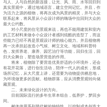
与人、人与自然的新连接，让光、风、雨、水等回归到
真实景观中，通过地域语言，建立空间记忆。并且，作
为活力之源的植物，将再次成为风景的精灵，并与大众
联系起来，将风景从小众设计师的嗨场中拉回到大众的
最大公约数。
对小尺度的住宅景观来说，再也不能用建筑和室内
的工艺材料来做令小众设计者感到炫酷的造型了，而这
些能力已经不再是景观设计师的核心能力。并且植物将
再一次承担起改造小气候、树立文化、地域和科普特
色，发挥养老、康养、园艺治疗等功能，回归生活，回
归大众舞台，塑造场景营造的作用。
将来，植物除了要营造优美舒适的小环境外，还会
有花开花落，进行创生活动，陪伴一代人的成长，形成
场所记忆，从大尺度上讲，还需要为动物提供栖息地，
为环境做更多的贡献。植物群落，应从消费景观转向储
藏景观。
二、未来绿化设计的方向。
目前国际流行的多年生草本组合，低养护，梦回乡
间。
树体使用系列替代树的独特性，以控制成本创造大