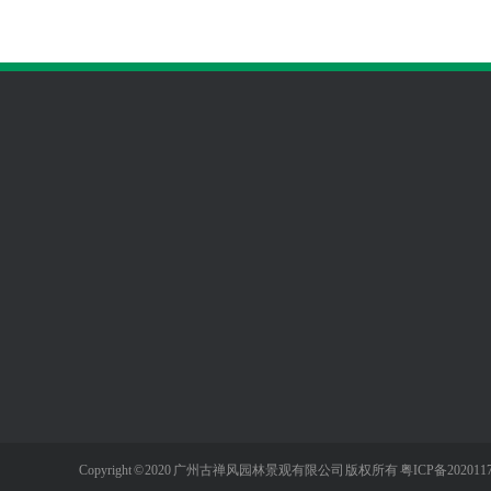
走进古禅风
服务项目
新闻资讯
公司简介
别墅庭院
公司资讯
企业文化
私家花园
行业智库
休闲木阳台
Copyright © 2020 广州古禅风园林景观有限公司 版权所有
粤ICP备2020117
屋顶花园