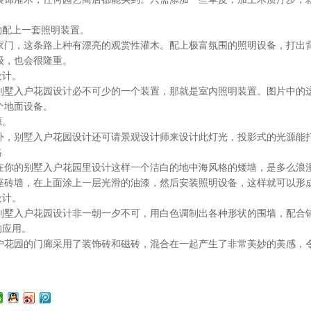
配上一套照明装置。
，这条路上种有漂亮的观赏性灌木。配上极富氛围的照明设备，打出背
级，也会很隆重。
设计。
入户花园设计必不可少的一个装置，那就是室内照明装置。图片中的这
个地面设备。
源。
别墅入户花园设计还可请景观设计师来设计此灯光，投影式的光源能打
格
的别墅入户花园里设计这样一个洁白的地中海风格的矮墙，是多么浪漫
座砖墙，在上面涂上一层光滑的油漆，然后安装照明设备，这样就可以形
设计。
入户花园设计非一朝一夕不可，用白色调制出各种形状的围墙，配合铺
应用。
园的门廊采用了装饰砖和磁砖，混合在一起产生了非常美妙的美感，令
！