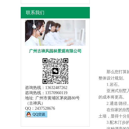
联系我们
广州古禅风园林景观有限公司
那么您打算如何
整体设计规划。
1.岩石。
咨询热线：13632487262
亚洲式别墅入户
咨询热线：13570960119
的成本将更高。
地址: 广州市黄埔区茅岗路80号
（古禅风）
2.通道/路径
QQ：
2437528676
在你家的别墅入
土墙，显得十分
3.配木汀步
这种漂亮的装饰