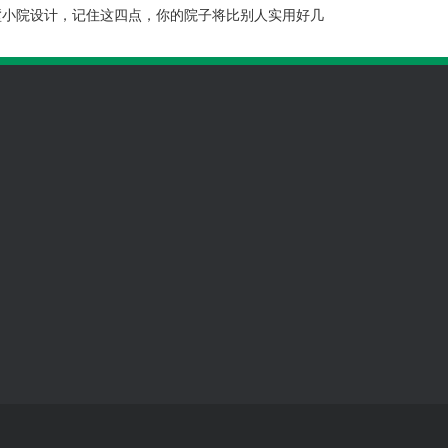
墅小院设计，记住这四点，你的院子将比别人实用好几
262（微信
19
微信扫码 联系我们