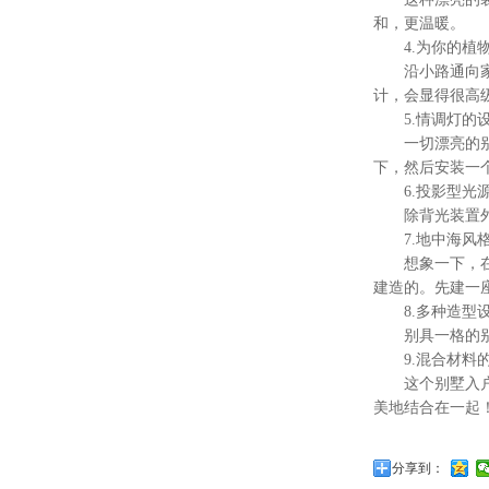
和，更温暖。
4.为你的植物
沿小路通向家门
计，会显得很高
5.情调灯的
一切漂亮的别墅
下，然后安装一
6.投影型光
除背光装置外，
7.地中海风
想象一下，在你
建造的。先建一
8.多种造型
别具一格的别墅
9.混合材料的
这个别墅入户花
美地结合在一起
分享到：