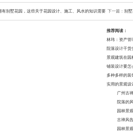
拥有别墅花园，这些关于花园设计、施工、风水的知识需要
下一篇：
别墅
推荐阅读：
林玮：资产管
院落设计干货
景观建筑在园
铺装设计要怎
多种多样的装
实用的景观设
广州古
院落的
庭院吧
园林景
古禅风
园林景