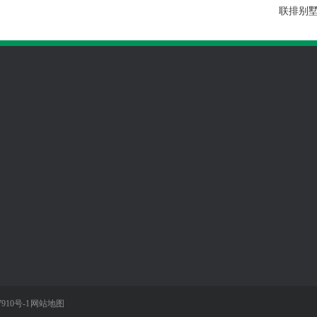
联排别
倍
客户服务
咨询热线
13632487
服务优势
同号）
合作流程
135709601
工程施工
910号-1
网站地图