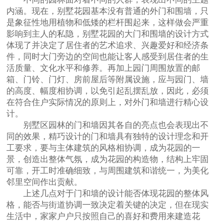
内涵。现在，别墅花园基本没有普通的外门和围墙，只
是象征性地用植物和低矮的栏杆围起来，这样做会严重
影响到主人的私隐，别墅花园的大门和围墙的设计方式
体现了并决定了居住者的艺术追求、兴趣爱好和经济条
件，同时大门旁边的空间也能让客人感受到居住者的生
活质量、文化水平和修养。再加上园门周围放置的邮
箱、门铃、门灯、房前屋后等附属设施，应与园门、墙
的高度、幅度相协调，以免引起乱摆乱放，因此，必须
在符合住户实际情况的原则上，对外门和墙进行精心设
计。
别墅区园林的门和墙因其各自的亮点也会表现出不
同的效果，精巧设计的门和墙具有独特的设计理念和开
工要求，要与主体建筑的风格相协调，成为花园的一
景，创造出整体气氛，成为花园的构造物，结构上牢固
可靠，开工时准确细致，与周围建筑和谐统一，为美化
邻里空间作出贡献。
上述几点对于门和墙的设计能否体现花园的整体风
格，能否与街道协调一致决定着关键的决定，但在现实
生活中，家家户户只按照自己的喜好和费用来建造花