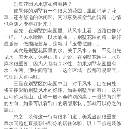
别墅花园风水该如何看待？
如果你的别墅有一个很大的花园，里面种满了花
草，还有舒适的休闲区。闲时享受着空气的清新，心情
也会随之变得好起来！
首先，在别墅的花园里。从风水上看，道路也像水
一样。「以水喻路、以水喻曲」，别墅花园的路，最好
成弧形，做围绕装条，这就叫「玉带揽腰」。
其次是别墅花园里的水。关于风水，有「不见山先
见水，若无水，休寻山川」之说。在别墅花园中，水对
风水很重要，因为人都有亲水性。如果别墅花园里有
水，在河、湖中间弯道上，这个区域一般都容易聚气，
气旺则人财两旺。
三是在别墅区的花园中山，对于风水，山在何处，
将直接影响别墅风水的好坏。如果别墅后面有山，这座
山可称为靠山。山峰一般不会特别的高，一眼望向别墅
的方向，如果可以看到山的后部形状，那就可以称之为
靠山。
总之，装修这一行有很多门道，美观当然很重要，
风水问题也直接影响到你的居住体验。以上三点是装修