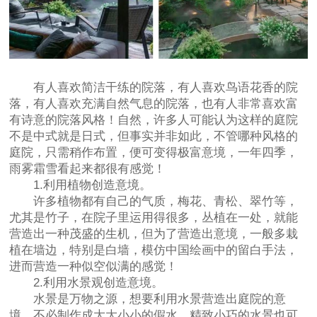
有人喜欢简洁干练的院落，有人喜欢鸟语花香的院
落，有人喜欢充满自然气息的院落，也有人非常喜欢富
有诗意的院落风格！自然，许多人可能认为这样的庭院
不是中式就是日式，但事实并非如此，不管哪种风格的
庭院，只需稍作布置，便可变得极富意境，一年四季，
雨雾霜雪看起来都很有感觉！
1.利用植物创造意境。
许多植物都有自己的气质，梅花、青松、翠竹等，
尤其是竹子，在院子里运用得很多，丛植在一处，就能
营造出一种茂盛的生机，但为了营造出意境，一般多栽
植在墙边，特别是白墙，模仿中国绘画中的留白手法，
进而营造一种似空似满的感觉！
2.利用水景观创造意境。
水景是万物之源，想要利用水景营造出庭院的意
境，不必制作成大大小小的假水，精致小巧的水景也可