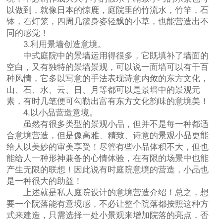
以做到，就像日本的惊鹿，庭院里的竹流水，竹竿，石
钵，石灯笼，四周几簇身姿轻飘的小草，也能营造出不
同的感觉！
3.利用景墙创造意境。
中式庭院中的景墙运用得很多，它既填补了墙面的
空白，又有独特的景墙景观，可以说一面墙可以有千百
种风情，它多以写意的手法表现诗意内敛的东方文化，
山、石、水、云、日、月等都可以是景墙中的景观元
素，有时几笔便可勾勒出富有东方文化韵味的意境美！
4.以小品营造意境。
虽然有很多类型的景观小品，但并不是每一种都适
合意境营造，但是像高雅、精致、诗意的景观小品更能
给人以美妙的审美享受！尽管有些小品体积不大，但也
能给人一种形神兼备的心情体验，在有限的场景中也能
产生无限的联想！因此说有时庭院意境的营造，小品也
是一种很大的助益！
上述就是私人庭院设计的意境营造介绍！总之，想
要一个院落能有意境感，不必让整个院落都按照这种方
式来建造，只需选择一处小景观来增加院落的亮点，否