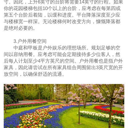
寸。因此，上升6英寸的台阶将需要14英寸的行程。如果
你的花园楼梯包括10个以上的台阶，应考虑在每第四或
第五个台阶后着陆，以缓和进度。平台降落深度至少应
与楼梯宽一样深。无论楼梯何时改变方向，慷慨降落都
是绝对必要的。
3.户外用餐空间
中庭和甲板是户外娱乐的理想场所。规划足够的空
间以容纳用餐。应考虑可能会定期接待多少位客人，然
后每人计划至少4平方英尺的空间。户外用餐也是指户外
家具，因此请尝试在所有家具组合周围留出3英尺宽的开
放空间，以确保舒适的流通。