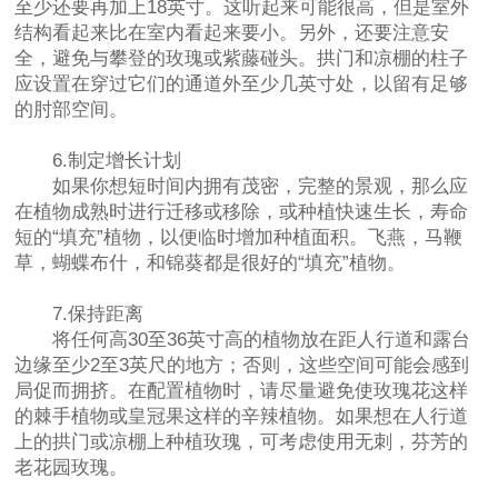
至少还要再加上18英寸。这听起来可能很高，但是室外
结构看起来比在室内看起来要小。另外，还要注意安
全，避免与攀登的玫瑰或紫藤碰头。拱门和凉棚的柱子
应设置在穿过它们的通道外至少几英寸处，以留有足够
的肘部空间。
6.制定增长计划
如果你想短时间内拥有茂密，完整的景观，那么应
在植物成熟时进行迁移或移除，或种植快速生长，寿命
短的“填充”植物，以便临时增加种植面积。飞燕，马鞭
草，蝴蝶布什，和锦葵都是很好的“填充”植物。
7.保持距离
将任何高30至36英寸高的植物放在距人行道和露台
边缘至少2至3英尺的地方；否则，这些空间可能会感到
局促而拥挤。在配置植物时，请尽量避免使玫瑰花这样
的棘手植物或皇冠果这样的辛辣植物。如果想在人行道
上的拱门或凉棚上种植玫瑰，可考虑使用无刺，芬芳的
老花园玫瑰。