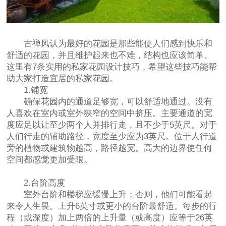
古禅风认为最好的花园是那些能使人们感到快乐和
舒适的花园，并且维护起来也不难，结构也应该简单。
这里有7条实用的
私家花园设计
技巧，希望这些技巧能帮
助大家打造宜居的私家花园。
1.铺宽
确保花园内的通道足够宽，可以舒适地通过。没有
人喜欢在室内或室外狭窄的空间中挤压。主要通道的宽
度应足以让至少两个人并排行走，且不少于5英尺。对于
人们行走的辅助路径，宽度至少应为3英尺。位于人行道
旁的植物或建筑物越高，路径越宽。高大的边界使任何
空间都感觉更加受限。
2.台阶高度
室外台阶和楼梯应缓慢上升；否则，他们可能看起
来令人生畏。上升6英寸或更小的台阶最舒适。每步的行
程（或深度）加上两倍的上升量（或高度）应等于26英