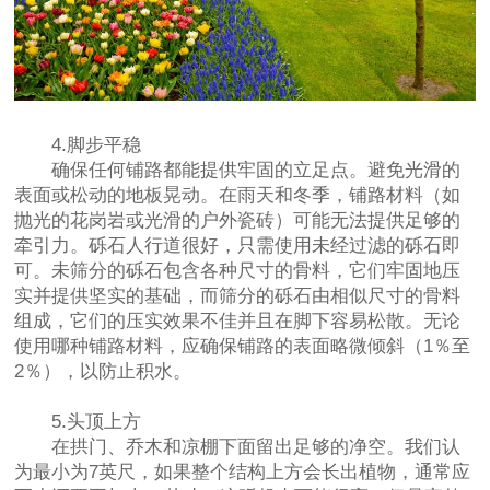
4.脚步平稳
确保任何铺路都能提供牢固的立足点。避免光滑的
表面或松动的地板晃动。在雨天和冬季，铺路材料（如
抛光的花岗岩或光滑的户外瓷砖）可能无法提供足够的
牵引力。砾石人行道很好，只需使用未经过滤的砾石即
可。未筛分的砾石包含各种尺寸的骨料，它们牢固地压
实并提供坚实的基础，而筛分的砾石由相似尺寸的骨料
组成，它们的压实效果不佳并且在脚下容易松散。无论
使用哪种铺路材料，应确保铺路的表面略微倾斜（1％至
2％），以防止积水。
5.头顶上方
在拱门、乔木和凉棚下面留出足够的净空。我们认
为最小为7英尺，如果整个结构上方会长出植物，通常应