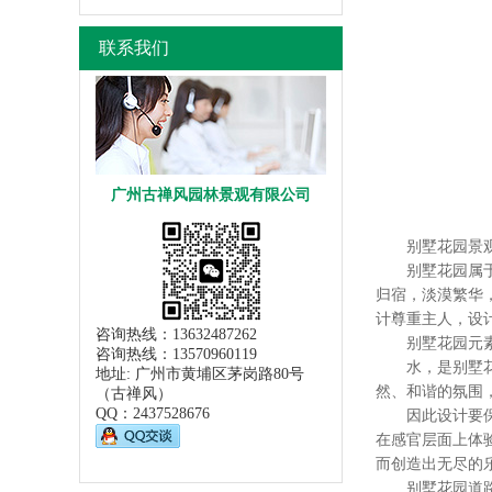
联系我们
广州古禅风园林景观有限公司
别墅花园景观
别墅花园属于业
归宿，淡漠繁华
计尊重主人，设
咨询热线：13632487262
别墅花园元素
咨询热线：13570960119
水，是别墅花园
地址: 广州市黄埔区茅岗路80号
然、和谐的氛围
（古禅风）
QQ：
2437528676
因此设计要保留
在感官层面上体
而创造出无尽的
别墅花园道路