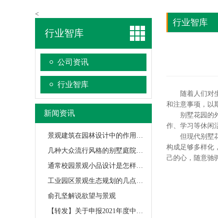
<
行业智库
行业智库
公司资讯
行业智库
随着人们对生活
和注意事项，以
新闻资讯
别墅花园的外围
作、学习等休闲
景观建筑在园林设计中的作用与设计布局方法
但现代别墅花园
构成足够多样化
几种大众流行风格的别墅庭院设计特点
己的心，随意驰
通常校园景观小品设计是怎样做的？
工业园区景观生态规划的几点经验，希望对大家有帮助
俞孔坚解说欲望与景观
【转发】关于申报2021年度中国风景园林学会科学技术奖的通知