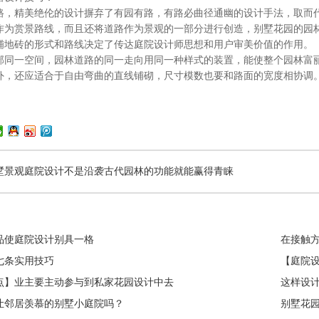
精美绝伦的设计摒弃了有园有路，有路必曲径通幽的设计手法，取而代
作为赏景路线，而且还将道路作为景观的一部分进行创造，别墅花园的园
铺地砖的形式和路线决定了传达庭院设计师思想和用户审美价值的作用。
一空间，园林道路的同一走向用同一种样式的装置，能使整个园林富丽
外，还应适合于自由弯曲的直线铺砌，尺寸模数也要和路面的宽度相协调
墅景观庭院设计不是沿袭古代园林的功能就能赢得青睐
品使庭院设计别具一格
在接触方
七条实用技巧
【庭院
点】业主要主动参与到私家花园设计中去
这样设
让邻居羡慕的别墅小庭院吗？
别墅花