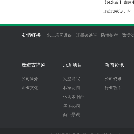
【风水篇】庭院
日式园林设计的1
友情链接：
水上乐园设备
球墨铸铁管
防撞护栏
数据
走进古禅风
服务项目
新闻资讯
公司简介
别墅庭院
公司资讯
企业文化
私家花园
行业智库
休闲木阳台
屋顶花园
商业景观