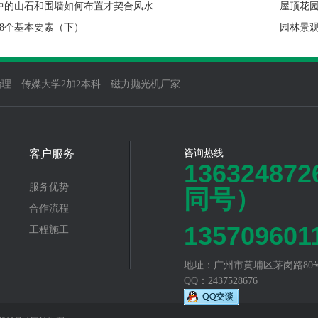
中的山石和围墙如何布置才契合风水
屋顶花
8个基本要素（下）
园林景
治理
传媒大学2加2本科
磁力抛光机厂家
客户服务
咨询热线
13632487
服务优势
同号）
合作流程
135709601
工程施工
地址：广州市黄埔区茅岗路80
QQ：2437528676