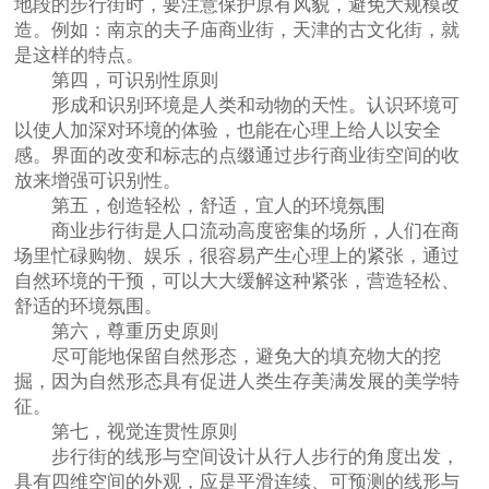
地段的步行街时，要注意保护原有风貌，避免大规模改
造。例如：南京的夫子庙商业街，天津的古文化街，就
是这样的特点。
第四，可识别性原则
形成和识别环境是人类和动物的天性。认识环境可
以使人加深对环境的体验，也能在心理上给人以安全
感。界面的改变和标志的点缀通过步行商业街空间的收
放来增强可识别性。
第五，创造轻松，舒适，宜人的环境氛围
商业步行街是人口流动高度密集的场所，人们在商
场里忙碌购物、娱乐，很容易产生心理上的紧张，通过
自然环境的干预，可以大大缓解这种紧张，营造轻松、
舒适的环境氛围。
第六，尊重历史原则
尽可能地保留自然形态，避免大的填充物大的挖
掘，因为自然形态具有促进人类生存美满发展的美学特
征。
第七，视觉连贯性原则
步行街的线形与空间设计从行人步行的角度出发，
具有四维空间的外观，应是平滑连续、可预测的线形与