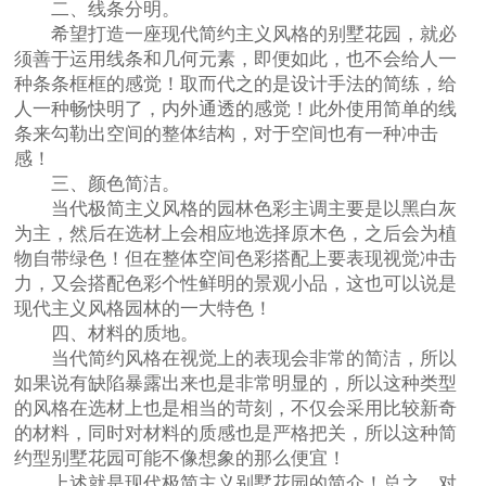
二、线条分明。
希望打造一座现代简约主义风格的别墅花园，就必
须善于运用线条和几何元素，即便如此，也不会给人一
种条条框框的感觉！取而代之的是设计手法的简练，给
人一种畅快明了，内外通透的感觉！此外使用简单的线
条来勾勒出空间的整体结构，对于空间也有一种冲击
感！
三、颜色简洁。
当代极简主义风格的园林色彩主调主要是以黑白灰
为主，然后在选材上会相应地选择原木色，之后会为植
物自带绿色！但在整体空间色彩搭配上要表现视觉冲击
力，又会搭配色彩个性鲜明的景观小品，这也可以说是
现代主义风格园林的一大特色！
四、材料的质地。
当代简约风格在视觉上的表现会非常的简洁，所以
如果说有缺陷暴露出来也是非常明显的，所以这种类型
的风格在选材上也是相当的苛刻，不仅会采用比较新奇
的材料，同时对材料的质感也是严格把关，所以这种简
约型别墅花园可能不像想象的那么便宜！
上述就是现代极简主义别墅花园的简介！总之，对