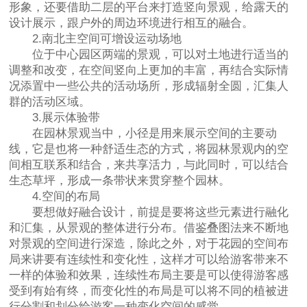
形象，还要借助二层的平台来打造竖向景观，给露天的
设计展示，跟户外的周边环境进行相互的融合。
2.南北主空间可增设运动场地
位于中心园区两端的景观，可以对土地进行适当的
调整和改变，在空间竖向上更加的丰富，再结合实际情
况添置中一些公共的活动场所，形成辐射全圆，汇集人
群的活动区域。
3.展示体验带
在园林景观当中，小径是用来展示空间的主要动
线，它是也将一种舒适生态的方式，将园林景观内的空
间相互联系和结合，来共享活力，与此同时，可以结合
生态草坪，形成一条带状来贯穿整个园林。
4.空间的布局
要想做好融合设计，前提是要将这些元素进行融化
和汇集，从景观的整体进行分布。借鉴叠图法来不断地
对景观的空间进行深造，除此之外，对于花园的空间布
局来讲要有连续性和变化性，这样才可以给游客带来不
一样的体验和效果，连续性布局主要是可以使得游客感
受到有始有终，而变化性的布局是可以将不同的植被进
行分割和划分给游客一种变化空间的感觉。