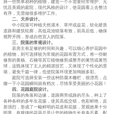
择一些简单易种的植物，建造一个不需要经常维护、无
忧且美观的庭院，现代风格的设计，使花园看上去整洁
有序，无需做很多维护工作。
二、天井设计。
中小院落可种植天然灌木、草坪或盆花，软化硬质
道路和建筑轮廓，高低花池错落有致，前高后低，确保
视野开阔，形成自然宜人的院落。
三、院落的常规设计。
若房主有足够的时间和兴趣，可以细心养护花园中
的植物，则可选择较为常规的花园布置方式，将一些耐
修剪的黄杨、石楠等其它植物修剪成整齐的篱笆或篱笆
球，这既体现了主人的精湛技艺，又体现了个性化的景
墙，避免千篇一律，也使院落环境更加绚丽多彩。
庭院可选择安装一些这种防腐木栅栏，很漂亮，点
缀一下小花园瞬间就有档次，尽情享受美丽的小花园！
四、花园庭院设计。
院落的角落和边缘，道路两旁或路的尽头，种上了
各种各样的多年生花簇，使其高低交错，色彩鲜艳，反
差强烈，形成了一幅鲜明的花道和花簇，景观效果十分
明显，有规律的花器总是让您的植物生长有条不紊，配