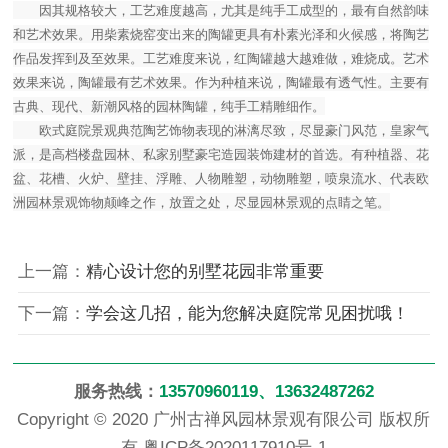
因其规格较大，工艺难度越高，尤其是纯手工成型的，最有自然韵味
和艺术效果。用柴素烧窑变出来的陶罐更具有朴素光泽和火候感，将陶艺
作品发挥到及至效果。工艺难度来说，红陶罐越大越难做，难烧成。艺术
效果来说，陶罐最有艺术效果。作为种植来说，陶罐最有透气性。主要有
古典、现代、新潮风格的园林陶罐，纯手工精雕细作。
欧式庭院景观典范陶艺饰物表现的淋漓尽致，尽显豪门风范，皇家气
派，是高档楼盘园林、私家别墅豪宅造园装饰建材的首选。有种植器、花
盆、花槽、火炉、壁挂、浮雕、人物雕塑，动物雕塑，喷泉流水、代表欧
洲园林景观饰物颠峰之作，放置之处，尽显园林景观的点睛之笔。
上一篇：
精心设计您的别墅花园非常重要
下一篇：
学会这几招，能为您解决庭院常见困扰哦！
服务热线：
13570960119、13632487262
Copyright © 2020 广州古禅风园林景观有限公司 版权所
有
粤ICP备2020117910号-1