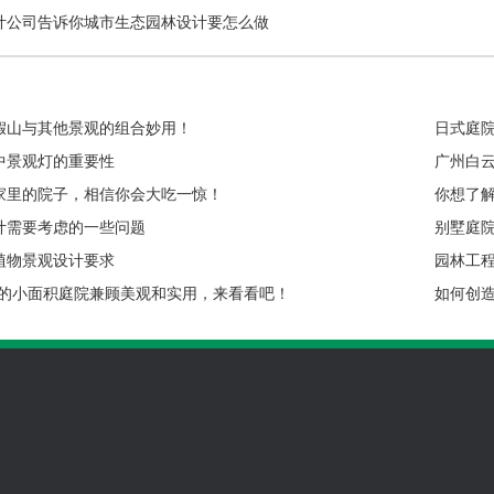
计公司告诉你城市生态园林设计要怎么做
假山与其他景观的组合妙用！
日式庭
中景观灯的重要性
广州白
家里的院子，相信你会大吃一惊！
你想了
计需要考虑的一些问题
别墅庭
植物景观设计要求
园林工
0平的小面积庭院兼顾美观和实用，来看看吧！
如何创