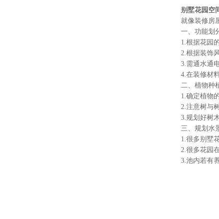
别墅花园空
就像装修房屋一
一、功能划
1.根据花园的
2.根据装饰风
3.需通水通电
4.在装修材料
二、植物种植
1.确定植物的
2.注意树与树
3.规划好树木
三、规划水景
1.很多别墅花
2.很多花园在
3.池内若有养