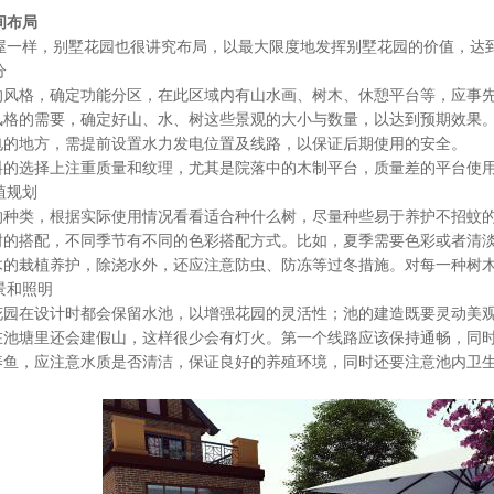
间布局
样，别墅花园也很讲究布局，以最大限度地发挥别墅花园的价值，达
分
风格，确定功能分区，在此区域内有山水画、树木、休憩平台等，应事
格的需要，确定好山、水、树这些景观的大小与数量，以达到预期效果
的地方，需提前设置水力发电位置及线路，以保证后期使用的安全。
的选择上注重质量和纹理，尤其是院落中的木制平台，质量差的平台使用
规划
种类，根据实际使用情况看看适合种什么树，尽量种些易于养护不招蚊
的搭配，不同季节有不同的色彩搭配方式。比如，夏季需要色彩或者清淡
的栽植养护，除浇水外，还应注意防虫、防冻等过冬措施。对每一种树
和照明
园在设计时都会保留水池，以增强花园的灵活性；池的建造既要灵动美观
池塘里还会建假山，这样很少会有灯火。第一个线路应该保持通畅，同
鱼，应注意水质是否清洁，保证良好的养殖环境，同时还要注意池内卫