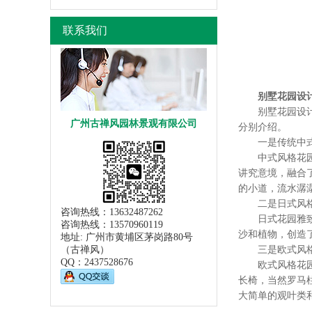
联系我们
别墅花园设
别墅花园设计的
广州古禅风园林景观有限公司
分别介绍。
一是传统中式
中式风格花园想
讲究意境，融合
的小道，流水潺
二是日式风格
咨询热线：13632487262
日式花园雅致，
咨询热线：13570960119
沙和植物，创造
地址: 广州市黄埔区茅岗路80号
（古禅风）
三是欧式风格
QQ：
2437528676
欧式风格花园注
长椅，当然罗马
大简单的观叶类