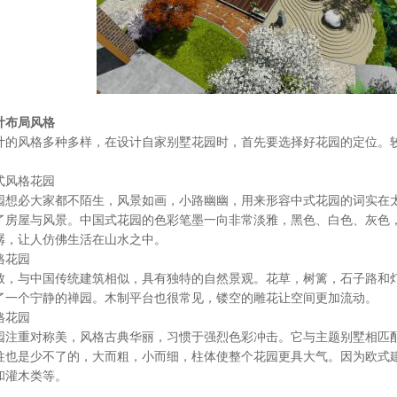
计布局风格
风格多种多样，在设计自家别墅花园时，首先要选择好花园的定位。较
风格花园
必大家都不陌生，风景如画，小路幽幽，用来形容中式花园的词实在太
了房屋与风景。中国式花园的色彩笔墨一向非常淡雅，黑色、白色、灰色
潺，让人仿佛生活在山水之中。
花园
与中国传统建筑相似，具有独特的自然景观。花草，树篱，石子路和灯
了一个宁静的禅园。木制平台也很常见，镂空的雕花让空间更加流动。
花园
重对称美，风格古典华丽，习惯于强烈色彩冲击。它与主题别墅相匹配
柱也是少不了的，大而粗，小而细，柱体使整个花园更具大气。因为欧式
和灌木类等。