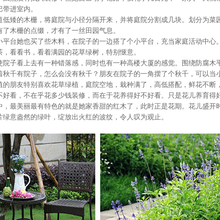
巴带进室内。
矮的木栅，将庭院与小径分隔开来，并将庭院分割成几块。划分为菜园
有了木栅的点缀，才有了一丝田园气息。
台她也买了些木料，在院子的一边搭了个小平台，充当家庭活动中心。
茶，看看书，看着满园的花草绿树，特别惬意。
子看上去有一种错落感，同时也有一种高楼大厦的感觉。围绕防腐木平
千有院子，怎么会没有秋千？朋友在院子的一角摆了个秋千，可以当小
朋友特别喜欢花草绿植，庭院空地，栽种满了，高低搭配，鲜花不断
看，不在乎花多少钱装修，而在于花养得好不好看。只是花儿养育得好
最美丽最有特色的就是她家香甜的红木了，此时正是花期。花儿盛开时
片绿意盎然的绿叶，绽放出火红的波纹，令人叹为观止。