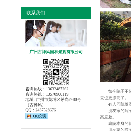
联系我们
广州古禅风园林景观有限公司
咨询热线：13632487262
如今院子不装修
咨询热线：13570960119
去也更漂亮了。
地址: 广州市黄埔区茅岗路80号
有人问院落没
（古禅风）
QQ：
2437528676
朋友家的院子和
高度差。
庭院本身的简
朋友家的院子虽