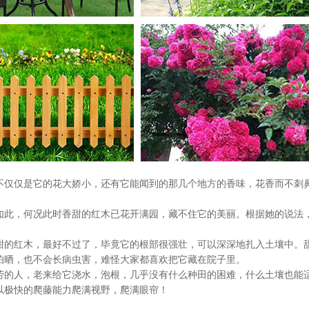
仅是它的花大娇小，还有它能闻到的那几个地方的香味，花香而不刺鼻
，何况此时香甜的红木已花开满园，藏不住它的美丽。根据她的说法，这
红木，最好不过了，毕竟它的根部很强壮，可以深深地扎入土壤中。甜美
怕晒，也不会长病虫害，难怪大家都喜欢把它藏在院子里。
人，老来给它浇水，泡根，几乎没有什么种田的困难，什么土壤也能适
以极快的爬藤能力爬满视野，爬满眼帘！