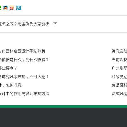
院怎么做？用案例为大家分析一下
古典园林造园设计手法剖析
禅意庭
费依据是什么，凭什么收费？
当前园
哪些要点？
广州别
要讲究风水布局，不可大意！
精致灵
计，包你满意
你是否
设计中的作用与设计布局方法
法式风