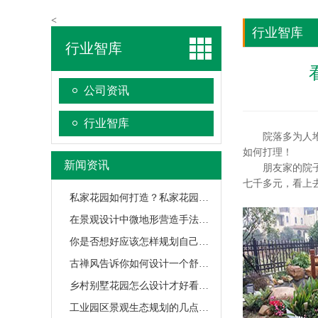
<
行业智库
行业智库
公司资讯
行业智库
院落多为人堆杂
如何打理！
新闻资讯
朋友家的院子大
七千多元，看上
私家花园如何打造？私家花园设计手法有哪些？
在景观设计中微地形营造手法是怎样的？
你是否想好应该怎样规划自己的庭院？
古禅风告诉你如何设计一个舒适的庭院
乡村别墅花园怎么设计才好看？我们给你支招！
工业园区景观生态规划的几点经验，希望对大家有帮助