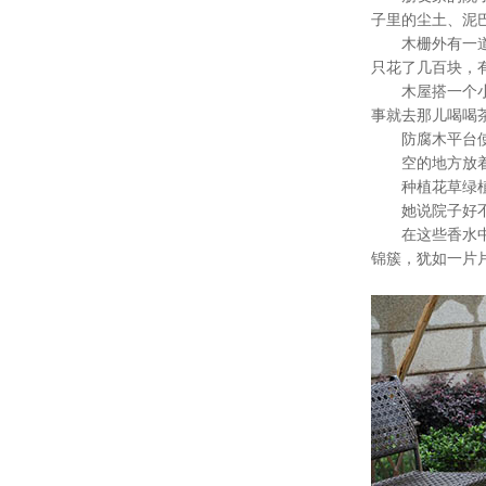
子里的尘土、泥
木栅外有一道低
只花了几百块，
木屋搭一个小平
事就去那儿喝喝
防腐木平台使院
空的地方放着秋
种植花草绿植的
她说院子好不好
在这些香水中，
锦簇，犹如一片