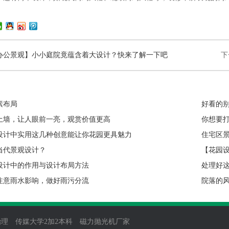
办公景观】小小庭院竟蕴含着大设计？快来了解一下吧
下
素布局
好看的别
土墙，让人眼前一亮，观赏价值更高
你想要
设计中实用这几种创意能让你花园更具魅力
住宅区
当代景观设计？
【花园
设计中的作用与设计布局方法
处理好
注意雨水影响，做好雨污分流
院落的
庭院吧
治理
传媒大学2加2本科
磁力抛光机厂家