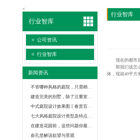
<
行业智库
行业智库
公司资讯
行业智库
现在的都市居民
那我们该怎么处
新闻资讯
体，现就40平
不管哪种风格的庭院，只需稍作布置，便可变得极富意境
建造完美的别墅，除了注重室内设计外，还应注重别墅花园设计
中式庭院设计效果图丨春赏百花，秋思月光，夏吹凉风，冬看雪景
七大风格庭院设计类型及特点阐述
在建造花园前，这些问题你最好先考虑清楚再行动
俞孔坚解说欲望与景观