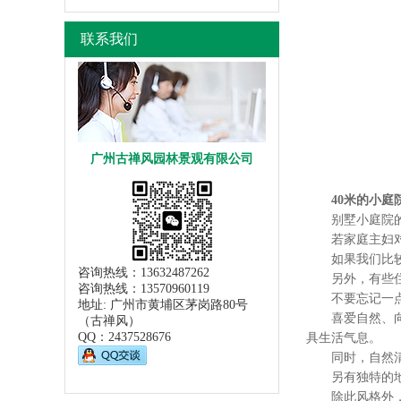
联系我们
广州古禅风园林景观有限公司
40米的小庭
别墅小庭院的面
若家庭主妇对种
如果我们比较爱
咨询热线：13632487262
另外，有些住户
咨询热线：13570960119
不要忘记一点，
地址: 广州市黄埔区茅岗路80号
喜爱自然、向往
（古禅风）
QQ：
2437528676
具生活气息。
同时，自然清新
另有独特的地中
除此风格外，还