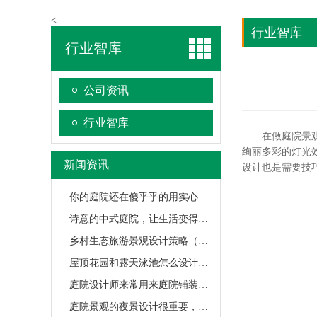
<
行业智库
行业智库
公司资讯
行业智库
在做庭院景观设
绚丽多彩的灯光
新闻资讯
设计也是需要技
你的庭院还在傻乎乎的用实心墙吗？不妨试试这六类砖墙吧！
诗意的中式庭院，让生活变得更有韵味!
乡村生态旅游景观设计策略（干货！快来围观）
屋顶花园和露天泳池怎么设计？古禅风给你答案
庭院设计师来常用来庭院铺装的几种元素
庭院景观的夜景设计很重要，你学会了吗？