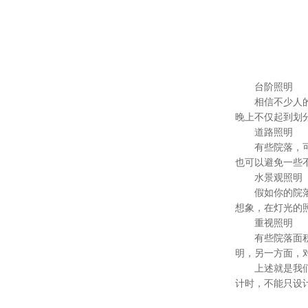
台阶照明
相信不少人的庭
晚上不仅起到划
道路照明
有些院落，可以
也可以避免一些
水景观照明
假如你的院落里
想象，在灯光的
重视照明
有些院落面积还
明，另一方面，
上述就是我们古
计时，不能只设