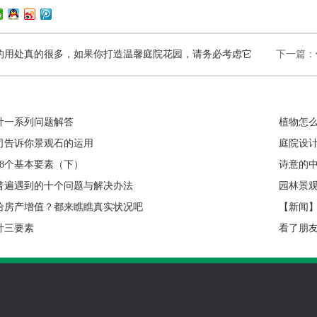
的用处真的很多，如果你打造温馨庭院花园，请务必考虑它
下一篇：
计一系列问题解答
植物怎
司告诉你景观石的运用
庭院设
8个基本要素（下）
诗意的中
普遍遇到的十个问题与解决办法
园林景
给房产增值？都来瞧瞧真实状况吧
【新闻
计三要素
看了朋
何打理