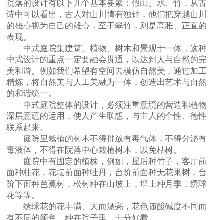
院落的设计有以下几个基本要素：假山、水、竹，从古
诗中可以看出，古人对山川情有独钟，他们把穿越山川
的雄心视为自己的雄心，至于翠竹，则是高雅、正直的
表现。
中式庭院集建筑、植物、树木和景观于一体，这种
中式设计的重点一定要融会贯通，以达到人与自然的完
美和谐。例如我们希望有空间去模仿自然美，通过加工
精炼，将自然美与人工美融为一体，创造出艺术与自然
的和谐统一。
中式庭院整体的设计，必须注重意境的营造和植物
深层意蕴的运用，使人产生联想，与主人的个性、德性
联系起来。
庭院里栽植的树木不得排放有毒气体，不得分泌有
毒液体，不得在院落中心栽植树木，以免枯树。
庭院中有固定的植株，例如，屋后种竹子，客厅前
面种桂花，花坛前面种牡丹，台阶前面种无花果树，台
阶下面种芭蕉树，松树种在山坡上，墙上种月季，绣球
花等等。
绣球花的花丰满、大而漂亮，花色随酸碱度不同而
有不同的颜色，种在院子里，十分好看。