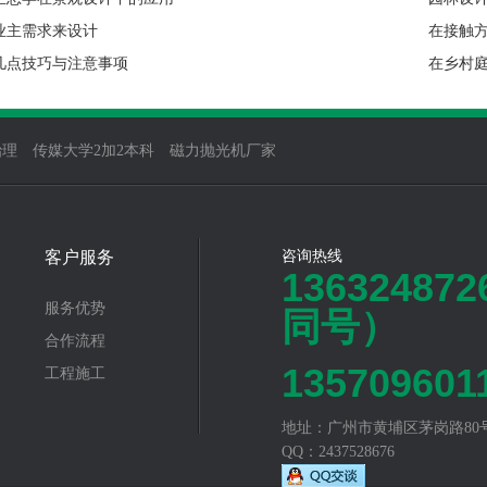
业主需求来设计
在接触方
几点技巧与注意事项
在乡村
治理
传媒大学2加2本科
磁力抛光机厂家
客户服务
咨询热线
13632487
服务优势
同号）
合作流程
135709601
工程施工
地址：广州市黄埔区茅岗路80
QQ：2437528676