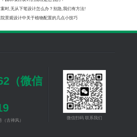
案时,无从下笔设计怎么办？别急,我们有方法!
庭院景观设计中关于植物配置的几点小技巧
262（微信
19
微信扫码 联系我们
号（古禅风）