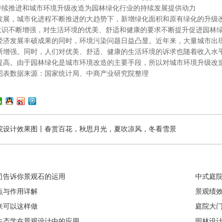
续推进和城市环境升级改造为园林绿化行业的持续发展提供动力
，城市化进程不断推进的大趋势下，新增绿化面积和原有绿化的升级改
识不断增强，对生活环境的优美、舒适和健康的要求不断提升促进园林
发展丰硕成果的同时，环境污染问题日益凸显。近年来，大量城市出现雾
断增强。同时，人们对优美、舒适、健康的生活环境的诉求也随着收入水
提高。由于园林绿化是城市环境改造的主要手段，所以对城市环境升级改
数据来源：国家统计局、中商产业研究院整理
院设计效果图丨春赏百花，秋思月光，夏吹凉风，冬看雪景
司告诉你景观石的运用
中式庭
点与作用详解
景观绩
来可以这样做
庭院大
生态学在景观设计中的应用
园林设